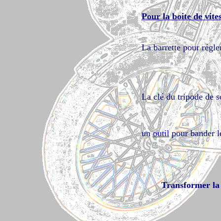
Pour la boite de vite
La barrette pour régle
La clé du tripode de s
un
outil
pour bander le
Transformer la 