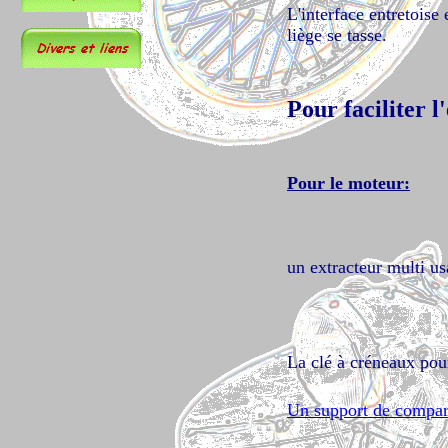
L'interface entretoise 
liège se tasse.
Pour faciliter l
Pour le moteur:
un extracteur multi u
La clé à créneaux pour
Un support de compar