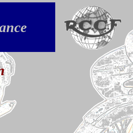
rance
n