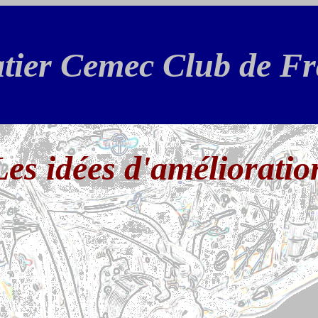
atier Cemec Club de F
Les idées d'amélioratio