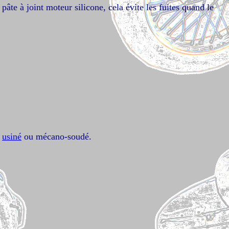
 pâte à joint moteur silicone, cela évite les fuites quand le
,
usiné
ou mécano-soudé.