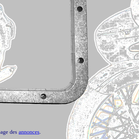
 page des
annonces
.