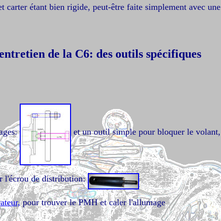
et carter étant bien rigide, peut-être faite simplement avec une
'entretien de la C6: des outils spécifiques
sages:
et un outil simple pour bloquer le volant
 l'écrou de distribution:
ateur,
pour trouver le PMH et caler l'allumage