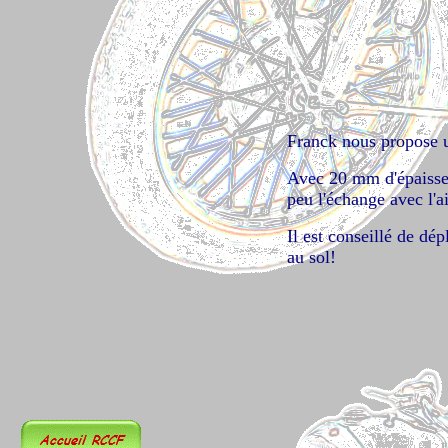
Franck nous propose un
Avec 20 mm d'épaisseur
peu l'échange avec l'ai
Il est conseillé de dé
au sol!