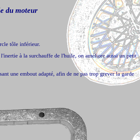
le du moteur
cle tôle inférieur.
inertie à la surchauffe de l'huile, on améliore aussi un petit
rasant une embout adapté, afin de ne pas trop grever la garde