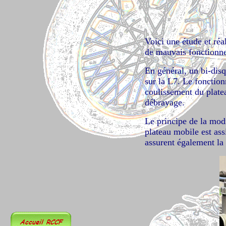
Voici une étude et réa
de mauvais fonctionne
En général, un bi-disq
sur la L7. Le fonctio
coulissement du plate
débrayage.
Le principe de la modi
plateau mobile est ass
assurent également la